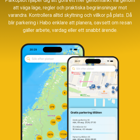
Parkopilot hjälper dig att göra ett mer genomtänkt val genom
att väga läge, regler och praktiska begränsningar mot
varandra. Kontrollera alltid skyltning och villkor på plats. Då
blir parkering i Habo enklare att planera, oavsett om resan
gäller arbete, vardag eller ett snabbt ärende.