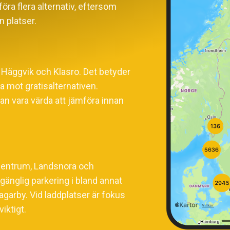
föra flera alternativ, eftersom
n platser.
 Häggvik och Klasro. Det betyder
äga mot gratisalternativen.
an vara värda att jämföra innan
a centrum, Landsnora och
lgänglig parkering i bland annat
garby. Vid laddplatser är fokus
viktigt.