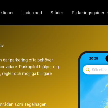
ktioner
Ladda ned
Städer
Parkeringsguider
tiv
 där parkering ofta behöver
r vidare. Parkopilot hjälper dig
 regler och möjliga billigare
å områden som Tegelhagen,