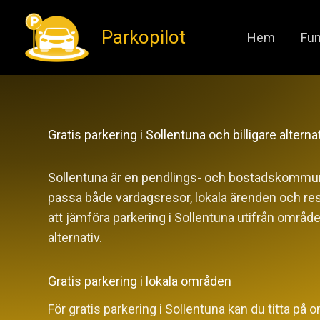
Hoppa
Parkopilot
till
Hem
Fun
innehåll
Gratis parkering i Sollentuna och billigare alterna
Sollentuna är en pendlings- och bostadskommun
passa både vardagsresor, lokala ärenden och reso
att jämföra parkering i Sollentuna utifrån område,
alternativ.
Gratis parkering i lokala områden
För gratis parkering i Sollentuna kan du titta p