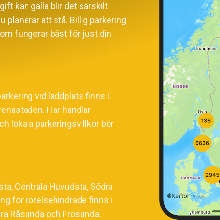
t kan gälla blir det särskilt
u planerar att stå. Billig parkering
 som fungerar bäst för just din
arkering vid laddplats finns i
Arenastaden. Här handlar
h lokala parkeringsvillkor bör
sta, Centrala Huvudsta, Södra
g för rörelsehindrade finns i
dra Råsunda och Frösunda.