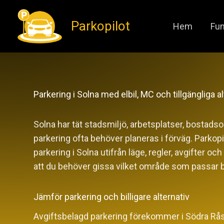
Hoppa
Parkopilot
till
Hem
Fun
innehåll
Parkering i Solna med elbil, MC och tillgängliga al
Solna har tät stadsmiljö, arbetsplatser, bosta
parkering ofta behöver planeras i förväg. Parkopil
parkering i Solna utifrån läge, regler, avgifter och
att du behöver gissa vilket område som passar b
Jämför parkering och billigare alternativ
Avgiftsbelagd parkering förekommer i Södra Rås