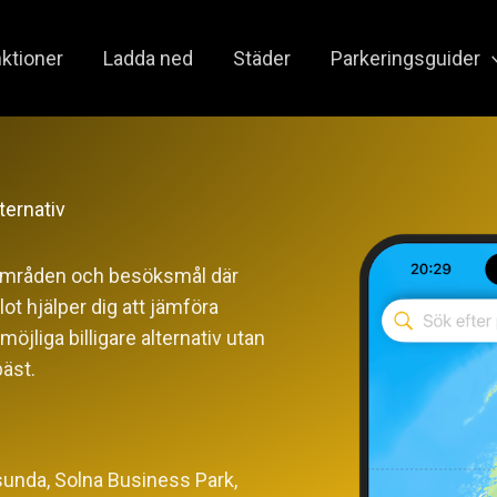
ktioner
Ladda ned
Städer
Parkeringsguider
ternativ
dsområden och besöksmål där
ot hjälper dig att jämföra
 möjliga billigare alternativ utan
äst.
unda, Solna Business Park,